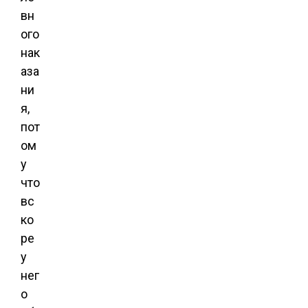
вн
ого
нак
аза
ни
я,
пот
ом
у
что
вс
ко
ре
у
нег
о