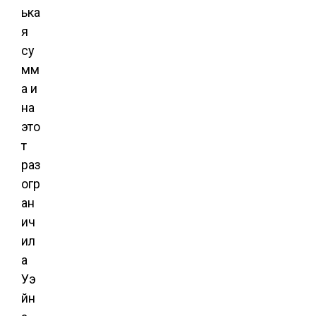
ька
я
су
мм
а и
на
это
т
раз
огр
ан
ич
ил
а
Уэ
йн