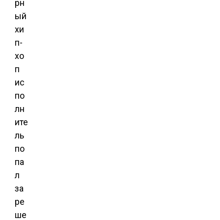
рн
ый
хи
п-
хо
п
ис
по
лн
ите
ль
по
па
л
за
ре
ше