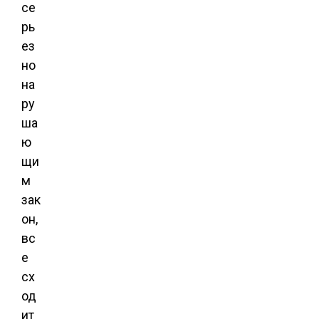
се
рь
ез
но
на
ру
ша
ю
щи
м
зак
он,
вс
е
сх
од
ит