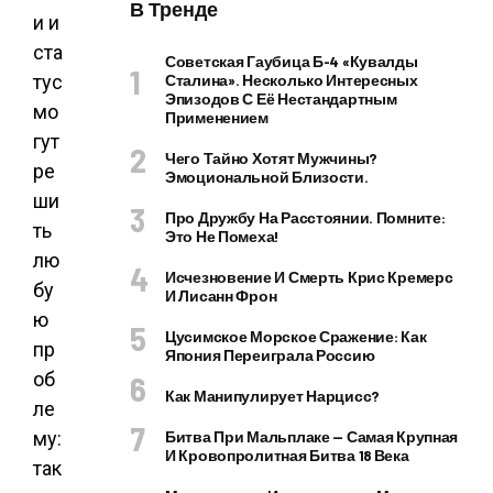
В Тренде
и и
ста
Советская Гаубица Б-4 «Кувалды
тус
Сталина». Несколько Интересных
Эпизодов С Её Нестандартным
мо
Применением
гут
Чего Тайно Хотят Мужчины?
ре
Эмоциональной Близости.
ши
Про Дружбу На Расстоянии. Помните:
ть
Это Не Помеха!
лю
Исчезновение И Смерть Крис Кремерс
бу
И Лисанн Фрон
ю
Цусимское Морское Сражение: Как
пр
Япония Переиграла Россию
об
Как Манипулирует Нарцисс?
ле
му:
Битва При Мальплаке — Самая Крупная
И Кровопролитная Битва 18 Века
так