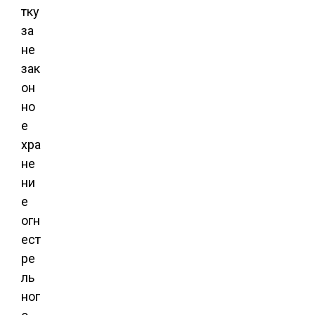
тку
за
не
зак
он
но
е
хра
не
ни
е
огн
ест
ре
ль
ног