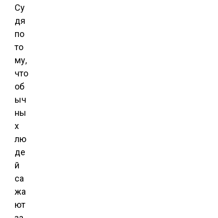
Су
дя
по
то
му,
что
об
ыч
ны
х
лю
де
й
са
жа
ют
за