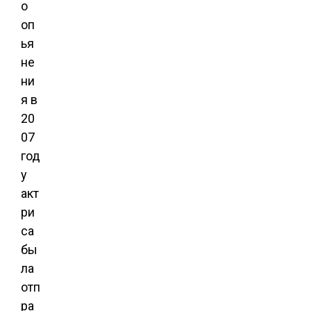
о
оп
ья
не
ни
я в
20
07
год
у
акт
ри
са
бы
ла
отп
ра