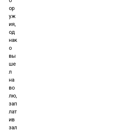
о
ор
уж
ия,
од
нак
о
вы
ше
л
на
во
лю,
зап
лат
ив
зал