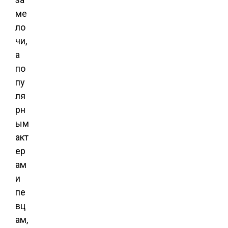
ме
ло
чи,
а
по
пу
ля
рн
ым
акт
ер
ам
и
пе
вц
ам,