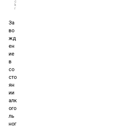
c
k
r
За
во
жд
ен
ие
в
со
сто
ян
ии
алк
ого
ль
ног