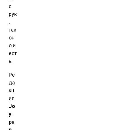
с
рук
,
так
он
о и
ест
ь.
Ре
да
кц
ия
Jo
y-
pu
p