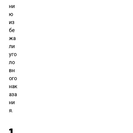
ни
ю
из
бе
жа
ли
уго
ло
вн
ого
нак
аза
ни
я.
1.