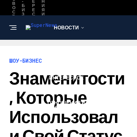
-
Е
Н
В
Б
Р
И
О
И
Е
Я
С
З
С
И
Т
Н
Н
Л
И
Е
О
Ю
С
Е
Б
НОВОСТИ
О
В
Ь
ШОУ-БИЗНЕС
ШОУ-БИЗНЕС
Знаменитости
ИНТЕРЕСНОЕ
, Которые
ОТНОШЕНИЯ И
ЛЮБОВЬ
Использовал
И Свой Статус,