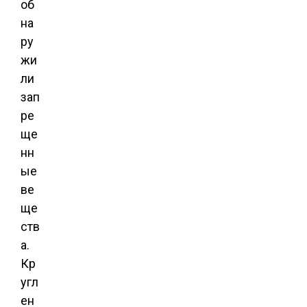
об
на
ру
жи
ли
зап
ре
ще
нн
ые
ве
ще
ств
а.
Кр
угл
ен