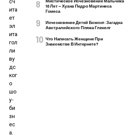
сч
Мистическое Исчезновение Мальчика
10 Лет — Хуана Педро Мартинеса
ита
Гомеса
ет
Исчезновение Детей Бомонт: Загадка
эл
Австралийского Пляжа Гленелг
ита
Что Написать Женщине При
гол
Знакомстве В Интернете?
ли
ву
дс
ког
о
шо
у-
би
зн
ес
а.