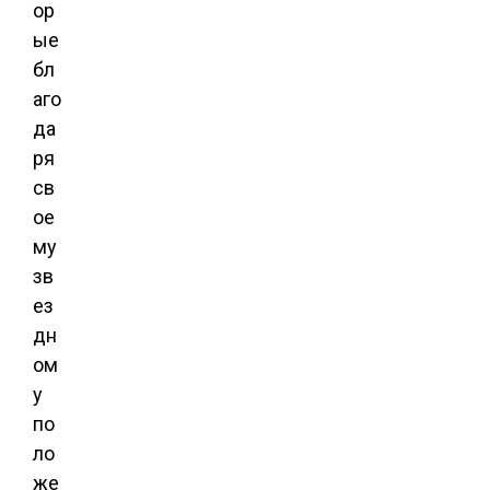
ор
ые
бл
аго
да
ря
св
ое
му
зв
ез
дн
ом
у
по
ло
же