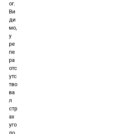
ог.
Ви
ди
мо,
у
ре
пе
ра
отс
утс
тво
ва
л
стр
ах
уго
ло