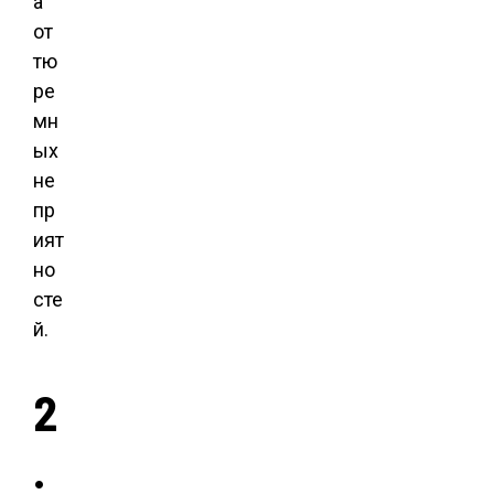
а
от
тю
ре
мн
ых
не
пр
ият
но
сте
й.
2
.