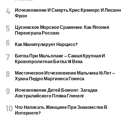
Исчезновение И Смерть Крис Кремерс И Лисанн
Фрон
Цусимское Морское Сражение: Как Япония
Переиграла Россию
Как Манипулирует Нарцисс?
Битва При Мальплаке — Самая Крупная И
Кровопролитная Битва 18 Века
Мистическое Исчезновение Мальчика 10 Лет —
Хуана Педро Мартинеса Гомеса
Исчезновение Детей Бомонт: Загадка
Австралийского Пляжа Гленелг
Что Написать Женщине При Знакомстве В
Интернете?