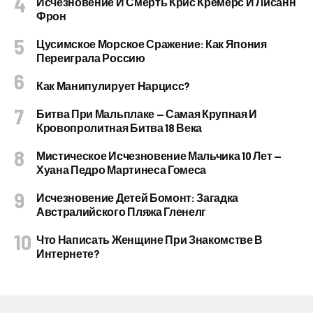
Исчезновение И Смерть Крис Кремерс И Лисанн
Фрон
Цусимское Морское Сражение: Как Япония
Переиграла Россию
Как Манипулирует Нарцисс?
Битва При Мальплаке — Самая Крупная И
Кровопролитная Битва 18 Века
Мистическое Исчезновение Мальчика 10 Лет —
Хуана Педро Мартинеса Гомеса
Исчезновение Детей Бомонт: Загадка
Австралийского Пляжа Гленелг
Что Написать Женщине При Знакомстве В
Интернете?