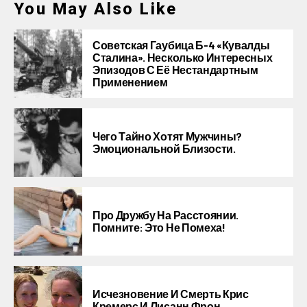
You May Also Like
Советская Гаубица Б-4 «Кувалды
Сталина». Несколько Интересных
Эпизодов С Её Нестандартным
Применением
Чего Тайно Хотят Мужчины?
Эмоциональной Близости.
Про Дружбу На Расстоянии.
Помните: Это Не Помеха!
Исчезновение И Смерть Крис
Кремерс И Лисанн Фрон