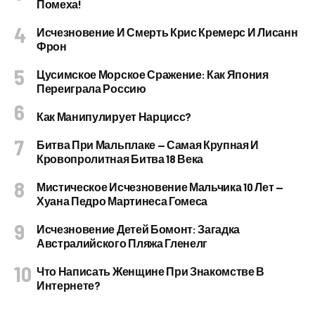
Помеха!
Исчезновение И Смерть Крис Кремерс И Лисанн
Фрон
Цусимское Морское Сражение: Как Япония
Переиграла Россию
Как Манипулирует Нарцисс?
Битва При Мальплаке — Самая Крупная И
Кровопролитная Битва 18 Века
Мистическое Исчезновение Мальчика 10 Лет —
Хуана Педро Мартинеса Гомеса
Исчезновение Детей Бомонт: Загадка
Австралийского Пляжа Гленелг
Что Написать Женщине При Знакомстве В
Интернете?