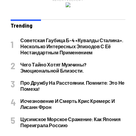
Trending
Советская Гаубица Б-4 «Кувалды Сталина».
Несколько Интересных Эпизодов С Её
Нестандартным Применением
Чего Тайно Хотят Мужчины?
Эмоциональной Близости.
Про Дружбу На Расстоянии. Помните: Это Не
Помеха!
Исчезновение И Смерть Крис Кремерс И
Лисанн Фрон
Цусимское Морское Сражение: Как Япония
Переиграла Россию