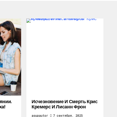
янии.
Исчезновение И Смерть Крис
ха!
Кремерс И Лисанн Фрон
asupautor
7 сентября, 2025