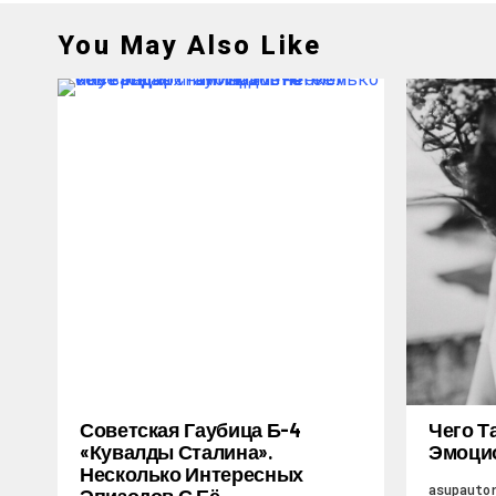
You May Also Like
Советская Гаубица Б-4
Чего Т
«Кувалды Сталина».
Эмоцио
Несколько Интересных
asupauto