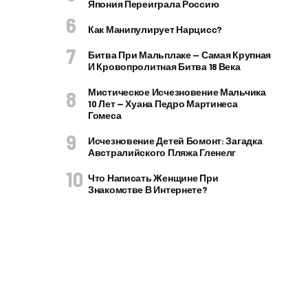
Япония Переиграла Россию
Как Манипулирует Нарцисс?
Битва При Мальплаке — Самая Крупная
И Кровопролитная Битва 18 Века
Мистическое Исчезновение Мальчика
10 Лет — Хуана Педро Мартинеса
Гомеса
Исчезновение Детей Бомонт: Загадка
Австралийского Пляжа Гленелг
Что Написать Женщине При
Знакомстве В Интернете?