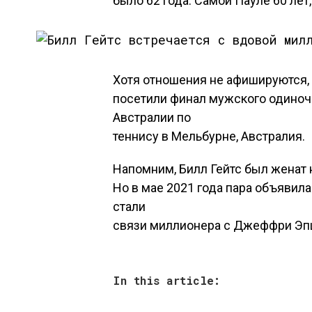
было 62 года. Самой Пауле 60 лет
Хотя отношения не афишируются, 
посетили финал мужского одиноч
Австралии по
теннису в Мельбурне, Австралия.
Напомним, Билл Гейтс был женат н
Но в мае 2021 года пара объявила
стали
связи миллионера с Джеффри Эп
In this article: