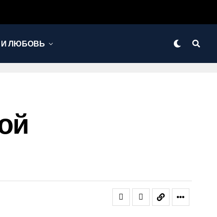
 И ЛЮБОВЬ
вой