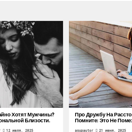
айно Хотят Мужчины?
Про Дружбу На Рассто
нальной Близости.
Помните: Это Не Поме
r
12 июля, 2025
asupautor
21 июня, 2025