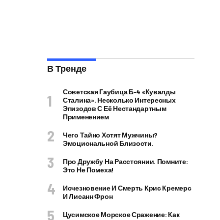
В Тренде
Советская Гаубица Б-4 «Кувалды
Сталина». Несколько Интересных
Эпизодов С Её Нестандартным
Применением
Чего Тайно Хотят Мужчины?
Эмоциональной Близости.
Про Дружбу На Расстоянии. Помните:
Это Не Помеха!
Исчезновение И Смерть Крис Кремерс
И Лисанн Фрон
Цусимское Морское Сражение: Как