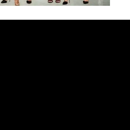
во Кардашьян» не будет закрыто, а
 с эфира, было очередным пиар-ходом. Так,
мация о том, что реалити-шоу прекращает
е. Последний сезон был показан летом 2021
тью и даже слезами рассказывали, что не
е, так как хотят посвятить себя семье и
ой. Сестры Кортни, Ким, Хлоя, Кендалл и
лее будут сниматься в реалити, но на новых
х сервисах Hulu и Disney Plus. Шоу получит