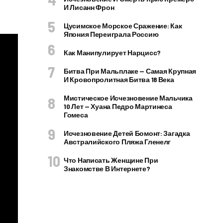
И Лисанн Фрон
Цусимское Морское Сражение: Как
Япония Переиграла Россию
Как Манипулирует Нарцисс?
Битва При Мальплаке — Самая Крупная
И Кровопролитная Битва 18 Века
Мистическое Исчезновение Мальчика
10 Лет — Хуана Педро Мартинеса
Гомеса
Исчезновение Детей Бомонт: Загадка
Австралийского Пляжа Гленелг
Что Написать Женщине При
Знакомстве В Интернете?