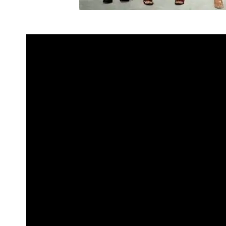
Похоже, знаменитое шоу «Семейст
объявление о том, что оно уходит
еще в 2020 году появилась инфор
свою работу после 14 лет в эфир
года, а сами звезды семьи с грус
будут больше участвовать в проект
бизнесу.
Но это оказалось не совсем правд
Кайли, а также их мама Крис и да
платформах, а именно стриминговы