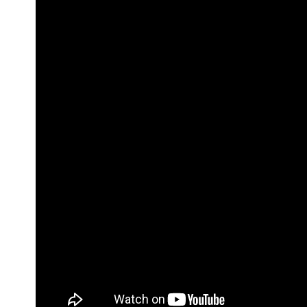
Вместе с этим, бывший Хлои Кар
объявил, что у него есть внебрачн
за
измен мужчины и сплетен о том, 
родила от
него сына. Он не признавал ребенк
Оказалось,
что мальчик действительно его сы
что признает
отцовство и не будет отказыватьс
Хлои –
Тру Томпсон.