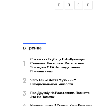
В Тренде
Советская Гаубица Б-4 «Кувалды
Сталина». Несколько Интересных
Эпизодов С Её Нестандартным
Применением
Чего Тайно Хотят Мужчины?
Эмоциональной Близости.
Про Дружбу На Расстоянии. Помните:
Это Не Помеха!
Исчезновение И Смерть Крис Кремерс