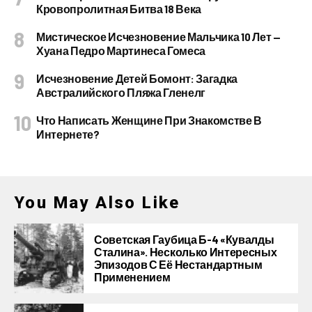
Кровопролитная Битва 18 Века
Мистическое Исчезновение Мальчика 10 Лет —
Хуана Педро Мартинеса Гомеса
Исчезновение Детей Бомонт: Загадка
Австралийского Пляжа Гленелг
Что Написать Женщине При Знакомстве В
Интернете?
You May Also Like
Советская Гаубица Б-4 «Кувалды
Сталина». Несколько Интересных
Эпизодов С Её Нестандартным
Применением