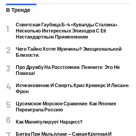
В Тренде
Советская Гаубица Б-4 «Кувалды Сталина».
Несколько Интересных Эпизодов С Её
Нестандартным Применением
Чего Тайно Хотят Мужчины? Эмоциональной
Близости.
Про Дружбу На Расстоянии. Помните: Это Не
Помеха!
Исчезновение И Смерть Крис Кремерс И Лисанн
Фрон
Цусимское Морское Сражение: Как Япония
Переиграла Россию
Как Манипулирует Нарцисс?
Битва При Мальплаке — Самая Крупная И