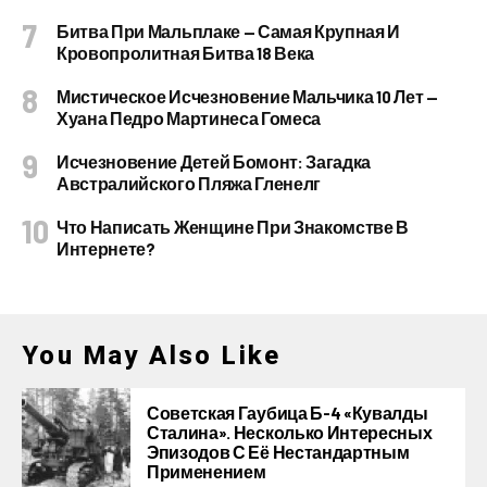
Битва При Мальплаке — Самая Крупная И
Кровопролитная Битва 18 Века
Мистическое Исчезновение Мальчика 10 Лет —
Хуана Педро Мартинеса Гомеса
Исчезновение Детей Бомонт: Загадка
Австралийского Пляжа Гленелг
Что Написать Женщине При Знакомстве В
Интернете?
You May Also Like
Советская Гаубица Б-4 «Кувалды
Сталина». Несколько Интересных
Эпизодов С Её Нестандартным
Применением