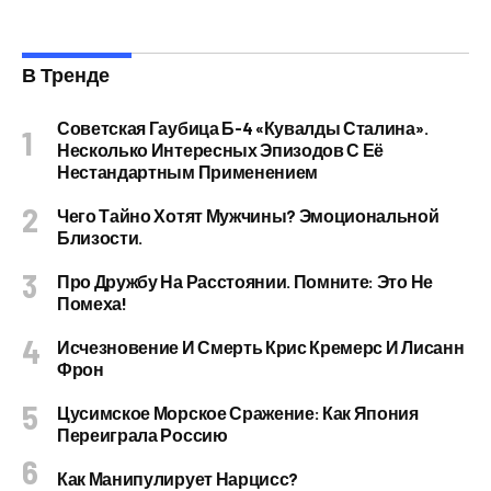
В Тренде
Советская Гаубица Б-4 «Кувалды Сталина».
Несколько Интересных Эпизодов С Её
Нестандартным Применением
Чего Тайно Хотят Мужчины? Эмоциональной
Близости.
Про Дружбу На Расстоянии. Помните: Это Не
Помеха!
Исчезновение И Смерть Крис Кремерс И Лисанн
Фрон
Цусимское Морское Сражение: Как Япония
Переиграла Россию
Как Манипулирует Нарцисс?