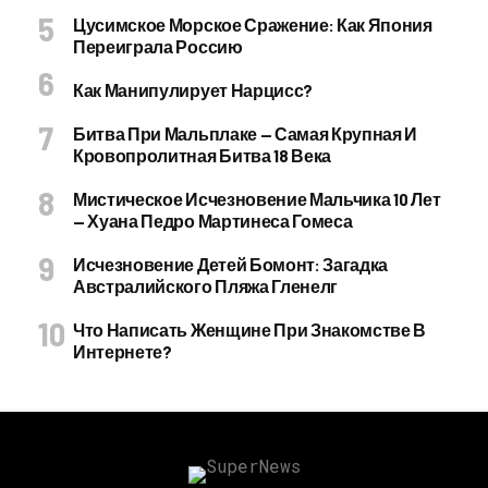
Цусимское Морское Сражение: Как Япония
Переиграла Россию
Как Манипулирует Нарцисс?
Битва При Мальплаке — Самая Крупная И
Кровопролитная Битва 18 Века
Мистическое Исчезновение Мальчика 10 Лет
— Хуана Педро Мартинеса Гомеса
Исчезновение Детей Бомонт: Загадка
Австралийского Пляжа Гленелг
Что Написать Женщине При Знакомстве В
Интернете?