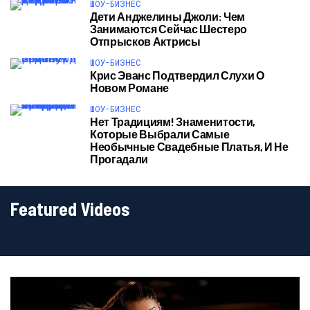
ШОУ-БИЗНЕС
Дети Анджелины Джоли: Чем
Занимаются Сейчас Шестеро
Отпрысков Актрисы
ШОУ-БИЗНЕС
Крис Эванс Подтвердил Слухи О
Новом Романе
ШОУ-БИЗНЕС
Нет Традициям! Знаменитости,
Которые Выбрали Самые
Необычные Свадебные Платья, И Не
Прогадали
Featured Videos