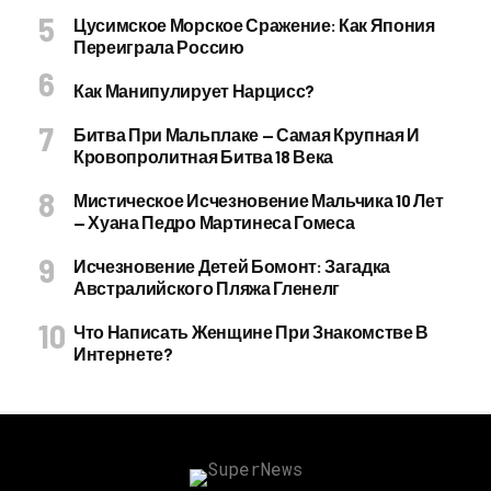
Цусимское Морское Сражение: Как Япония
Переиграла Россию
Как Манипулирует Нарцисс?
Битва При Мальплаке — Самая Крупная И
Кровопролитная Битва 18 Века
Мистическое Исчезновение Мальчика 10 Лет
— Хуана Педро Мартинеса Гомеса
Исчезновение Детей Бомонт: Загадка
Австралийского Пляжа Гленелг
Что Написать Женщине При Знакомстве В
Интернете?